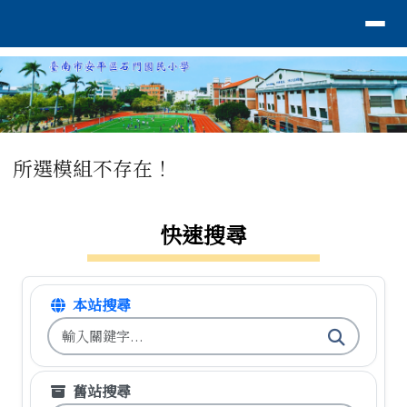
臺南市安平區石門國小
導覽列
跳至主內容區
工具列
頁尾區域
主內容區域
所選模組不存在！
左邊區域內容
快速搜尋
本站搜尋
搜尋台南市石門國小全球資訊網關鍵字
舊站搜尋